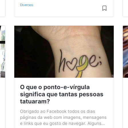
Diversos
O que o ponto-e-vírgula
significa que tantas pessoas
tatuaram?
Obrigado ao Facebook todos os dias
páginas da web com imagens, mensagens
e links que eu gosto de navegar. Alguns...