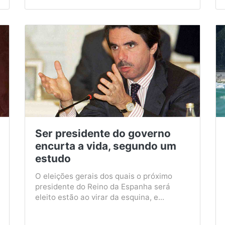
Ser presidente do governo
encurta a vida, segundo um
estudo
O eleições gerais dos quais o próximo
presidente do Reino da Espanha será
eleito estão ao virar da esquina, e...