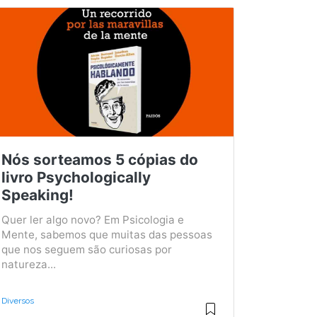
Nós sorteamos 5 cópias do
livro Psychologically
Speaking!
Quer ler algo novo? Em Psicologia e
Mente, sabemos que muitas das pessoas
que nos seguem são curiosas por
natureza...
Diversos