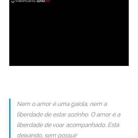
ad
Nem o amor é uma gaiola, nem a
liberdade de estar sozinho. O amor é a
liberdade de voar acompanhado. Está
deixando, sem possuir