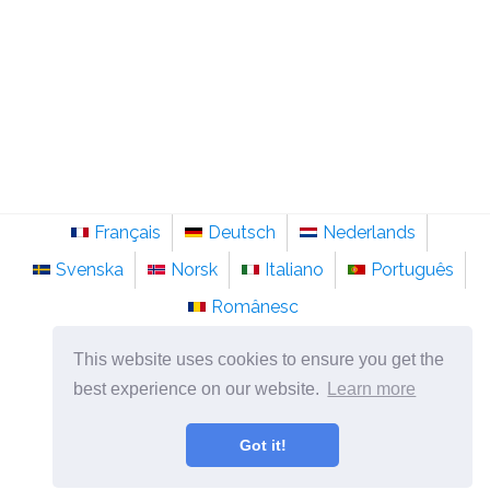
Français
Deutsch
Nederlands
Svenska
Norsk
Italiano
Português
Românesc
©
2026
pt.sainte-anastasie.org
This website uses cookies to ensure you get the
Psicologia, filosofia e pensamento sobre a vida.
best experience on our website.
Learn more
Got it!