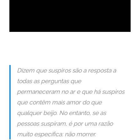
ad
Dizem que suspiros são a resposta a
todas as perguntas que
permaneceram no ar e que há suspiros
que contêm mais amor do que
qualquer beijo. No entanto, se as
pessoas suspiram, é por uma razão
muito específica: não morrer.