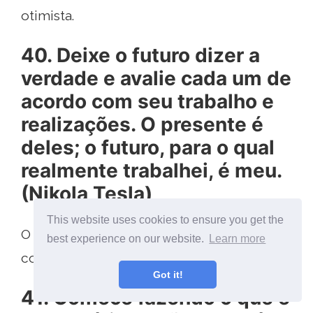
otimista.
40. Deixe o futuro dizer a
verdade e avalie cada um de
acordo com seu trabalho e
realizações. O presente é
deles; o futuro, para o qual
realmente trabalhei, é meu.
(Nikola Tesla)
This website uses cookies to ensure you get the
O inventor sabia dos benefícios de
best experience on our website.
Learn more
continuar investindo em pesquisa.
Got it!
41. Comece fazendo o que é