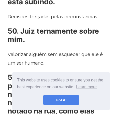
está subindo.
Decisões forçadas pelas circunstâncias.
50. Juiz ternamente sobre
mim.
Valorizar alguém sem esquecer que ele é
um ser humano.
51. Como a maioria das
This website uses cookies to ensure you get the
pessoas vive sem pensar
best experience on our website.
Learn more
nisso? Há muitas pessoas
Got it!
no mundo, você deve tê-las
notado na rua, como elas