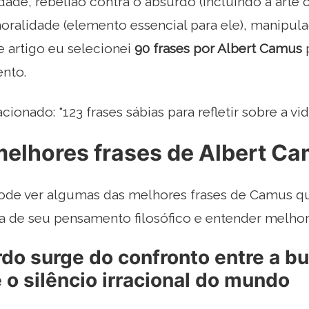
dade, rebelião contra o absurdo (incluindo a art
moralidade (elemento essencial para ele), manipul
e artigo eu selecionei
90 frases por Albert Camus
p
nto.
acionado: "123 frases sábias para refletir sobre a vid
melhores frases de Albert C
ode ver algumas das melhores frases de Camus q
ra de seu pensamento filosófico e entender melhor
rdo surge do confronto entre a b
o silêncio irracional do mundo