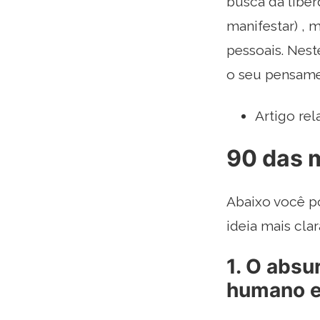
busca da liber
manifestar) , 
pessoais. Nest
o seu pensame
Artigo rel
90 das 
Abaixo você p
ideia mais cla
1. O absu
humano e 