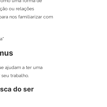
e como uma forma de
ação ou relações
ara nos familiarizar com
a"
amus
ue ajudam a ter uma
 seu trabalho.
usca do ser