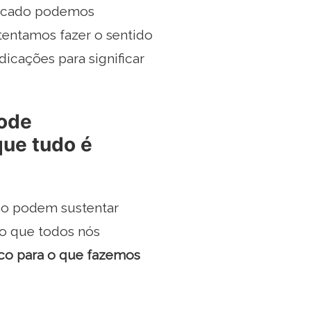
ificado podemos
tentamos fazer o sentido
dicações para significar
pode
que tudo é
não podem sustentar
so que todos nós
ico para o que fazemos