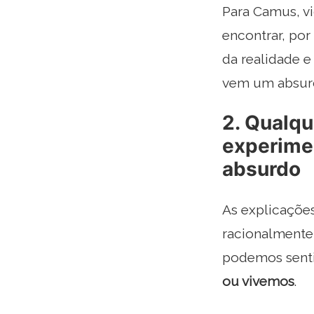
Para Camus, v
encontrar, po
da realidade e
vem um absur
2. Qualqu
experimen
absurdo
As explicaçõe
racionalmente,
podemos senti
ou vivemos
.