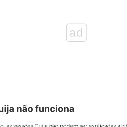
ad
uija não funciona
, as sessões Ouija não podem ser explicadas atr