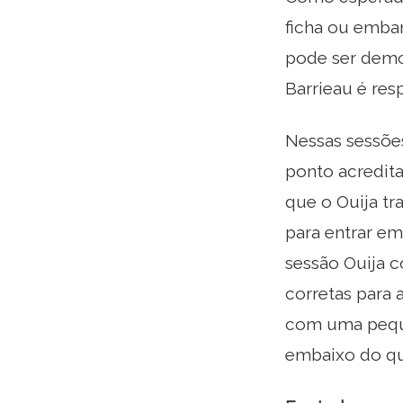
ficha ou embar
pode ser demo
Barrieau é res
Nessas sessõe
ponto acredita
que o Ouija t
para entrar em
sessão Ouija c
corretas para 
com uma pequ
embaixo do qu