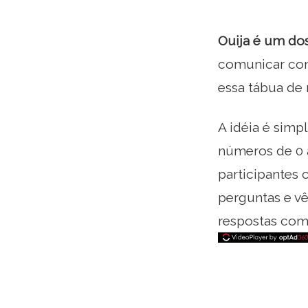
Ouija é um dos
comunicar com
essa tábua de 
A idéia é simp
números de 0 a
participantes
perguntas e v
respostas como