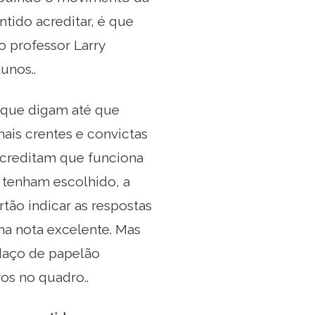
tido acreditar, é que
 professor Larry
unos..
s que digam até que
ais crentes e convictas
acreditam que funciona
 tenham escolhido, a
tão indicar as respostas
uma nota excelente. Mas
aço de papelão
os no quadro..