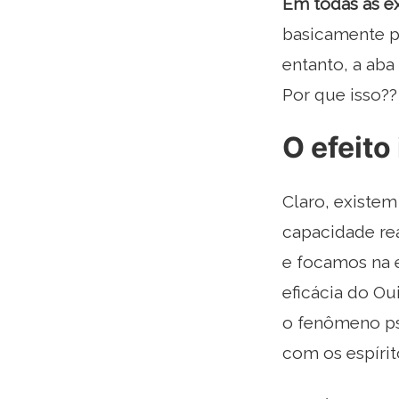
Em todas as ex
basicamente p
entanto, a ab
Por que isso??
O efeito
Claro, existe
capacidade rea
e focamos na e
eficácia do Ou
o fenômeno ps
com os espíri