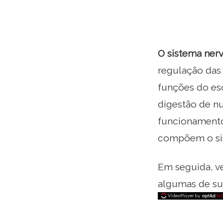
O sistema ner
regulação das 
funções do esô
digestão de n
funcionamento
compõem o si
Em seguida, v
algumas de sua