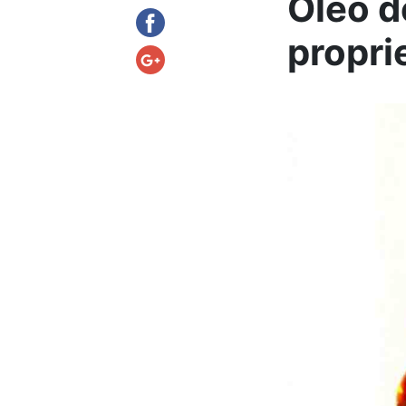
Óleo d
propri