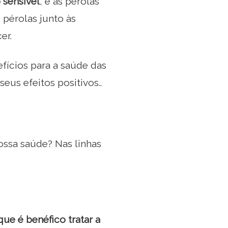
sensível
, e as pérolas
pérolas junto às
er.
fícios para a saúde das
eus efeitos positivos..
ssa saúde? Nas linhas
e é benéfico tratar a