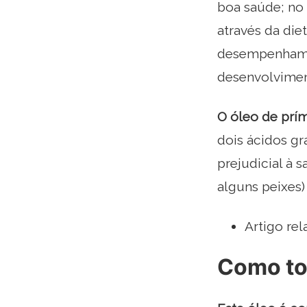
boa saúde; no 
através da di
desempenham u
desenvolvimen
O óleo de prí
dois ácidos g
prejudicial à 
alguns peixes)
Artigo rel
Como to