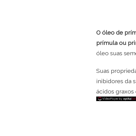
O óleo de prí
prímula ou pr
óleo suas sem
Suas proprieda
inibidores da 
ácidos graxos 