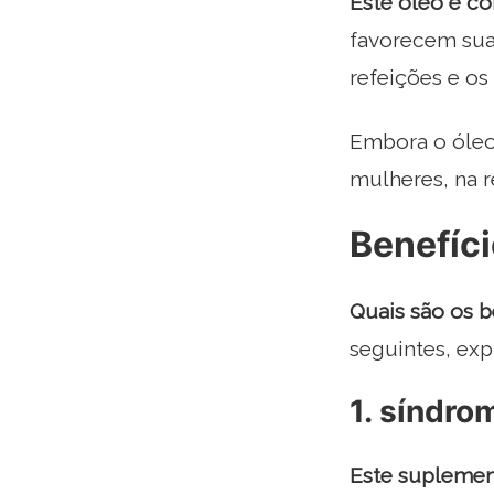
Este óleo é c
favorecem sua
refeições e os
Embora o óleo
mulheres, na r
Benefíci
Quais são os b
seguintes, exp
1. síndro
Este suplemen