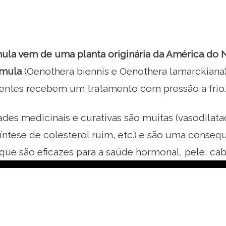
mula vem de uma planta originária da América do
imula
(Oenothera biennis e Oenothera lamarckiana)
entes recebem um tratamento com pressão a frio.
des medicinais e curativas são muitas (vasodilatad
síntese de colesterol ruim, etc.) e são uma conse
que são eficazes para a saúde hormonal, pele, cabe