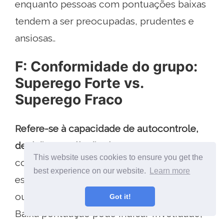
enquanto pessoas com pontuações baixas
tendem a ser preocupadas, prudentes e
ansiosas..
F: Conformidade do grupo:
Superego Forte vs.
Superego Fraco
Refere-se à capacidade de autocontrole,
decisão e avaliação de outros
. Uma pessoa
This website uses cookies to ensure you get the
com pontuação alta será determinada,
best experience on our website.
Learn more
estável, comprometida e valorizará os
outros, mas não será eliminada por eles.
Got it!
Baixa pontuação pode indicar frivolidade,