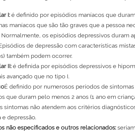
r I:
é definido por episódios maníacos que duram
mas maníacos que são tão graves que a pessoa nec
r. Normalmente, os episódios depressivos duram
Episódios de depressão com características mista
s) também podem ocorrer.
r II:
é definida por episódios depressivos e hip
is avançado que no tipo I.
co
É definido por numerosos períodos de sintomas
os que duram pelo menos 2 anos (1 ano em criança
os sintomas não atendem aos critérios diagnóstico
 e depressão.
os não especificados e outros relacionados:
seriam