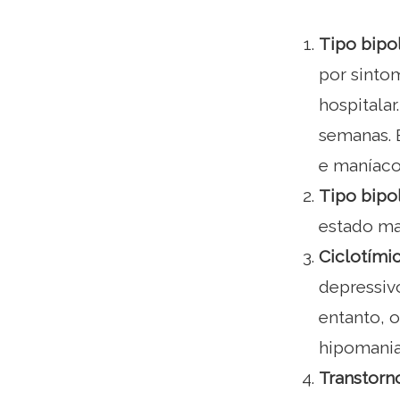
Tipo bipola
por sinto
hospitala
semanas. 
e maníaco
Tipo bipola
estado ma
Ciclotími
depressiv
entanto, 
hipomania
Transtorn