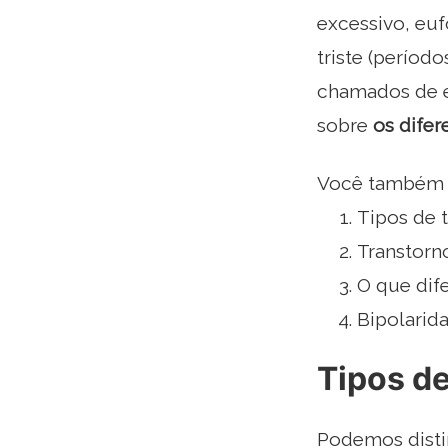
excessivo, euf
triste (períod
chamados de ep
sobre
os difer
Você também po
Tipos de 
Transtorn
O que dif
Bipolarid
Tipos de
Podemos distin