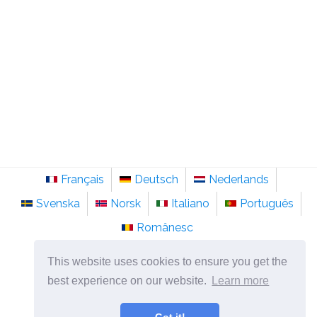
Français
Deutsch
Nederlands
Svenska
Norsk
Italiano
Português
Românesc
©
2026
pt.sainte-anastasie.org
This website uses cookies to ensure you get the
Psicologia, filosofia e pensamento sobre a vida.
best experience on our website.
Learn more