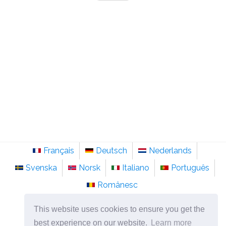
Français
Deutsch
Nederlands
Svenska
Norsk
Italiano
Português
Românesc
©
2026
pt.sainte-anastasie.org
This website uses cookies to ensure you get the
Psicologia, filosofia e pensamento sobre a vida.
best experience on our website.
Learn more