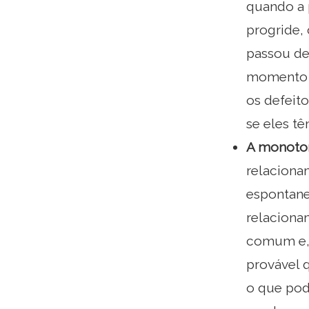
quando a 
progride,
passou de
momento e
os defeit
se eles tê
A monoton
relaciona
espontane
relaciona
comum e, 
provável 
o que pod