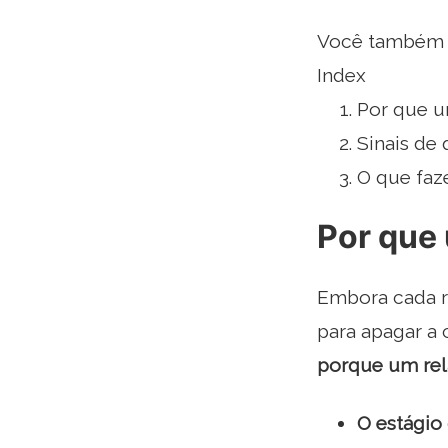
Você também p
Index
Por que u
Sinais de
O que faz
Por que 
Embora cada r
para apagar a
porque um rel
O estágio