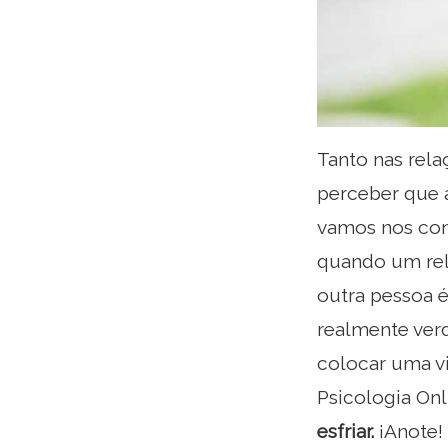
Tanto nas rel
perceber que 
vamos nos con
quando um rel
outra pessoa 
realmente ver
colocar uma vi
Psicologia On
esfriar.
¡Anote!