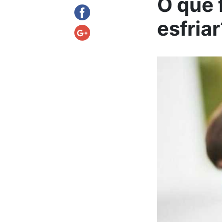
O que 
esfria