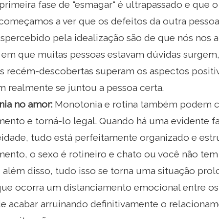
primeira fase de "esmagar" é ultrapassado e que 
 começamos a ver que os defeitos da outra pessoa
spercebido pela idealização são de que nós nos 
m que muitas pessoas estavam dúvidas surgem, 
os recém-descobertas superam os aspectos positi
m realmente se juntou a pessoa certa.
ia no amor:
Monotonia e rotina também podem c
mento e torná-lo legal. Quando há uma evidente f
idade, tudo está perfeitamente organizado e estr
mento, o sexo é rotineiro e chato ou você não t
além disso, tudo isso se torna uma situação prol
que ocorra um distanciamento emocional entre os
e acabar arruinando definitivamente o relacioname