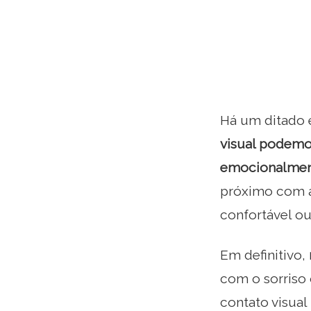
Há um ditado e
visual podemo
emocionalme
próximo com a
confortável ou
Em definitivo,
com o sorriso
contato visua