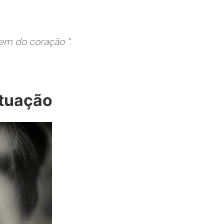
gem do coração ".
ituação