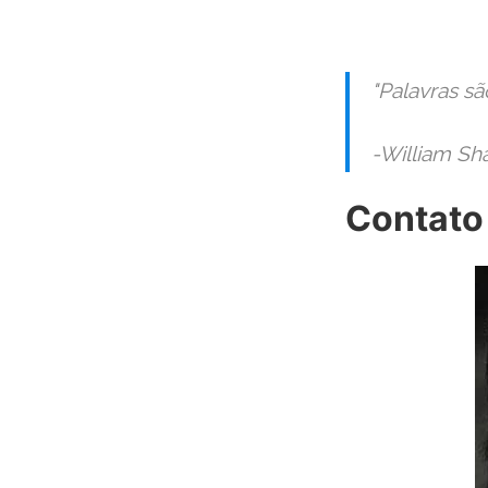
"Palavras sã
-William Sh
Contato