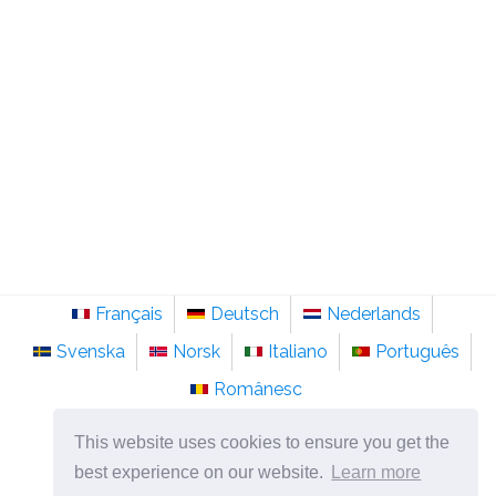
Français
Deutsch
Nederlands
Svenska
Norsk
Italiano
Português
Românesc
©
2026
pt.sainte-anastasie.org
This website uses cookies to ensure you get the
Psicologia, filosofia e pensamento sobre a vida.
best experience on our website.
Learn more