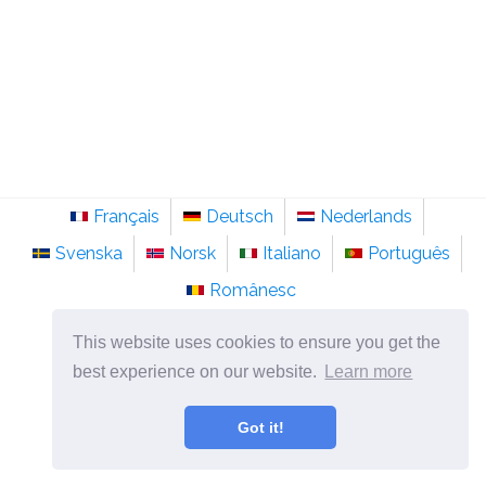
Français
Deutsch
Nederlands
Svenska
Norsk
Italiano
Português
Românesc
©
2026
pt.sainte-anastasie.org
This website uses cookies to ensure you get the
Psicologia, filosofia e pensamento sobre a vida.
best experience on our website.
Learn more
Got it!