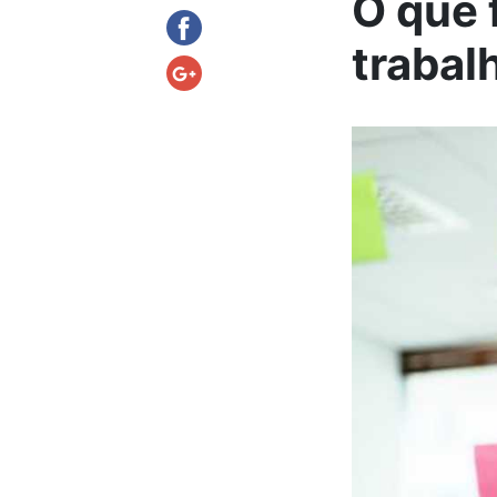
O que 
trabal