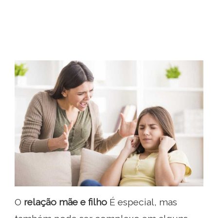
O
relação mãe e filho
É especial, mas