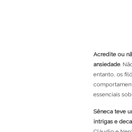
Acredite ou nã
ansiedade
. Nã
entanto, os f
comportamento
essenciais sob
Sêneca teve u
intrigas e de
Cláudio e Nero