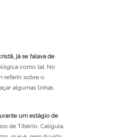
stã, já se falava de
ológica como tal. No
refletir sobre o
açar algumas linhas
durante um estágio de
os de Tibério, Calígula,
imo, que é, sem dúvida,