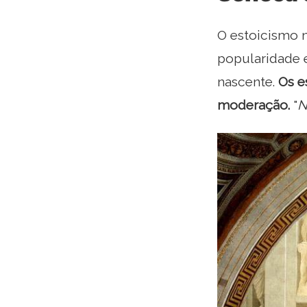
O estoicismo n
popularidade e
nascente.
Os e
moderação.
"
N