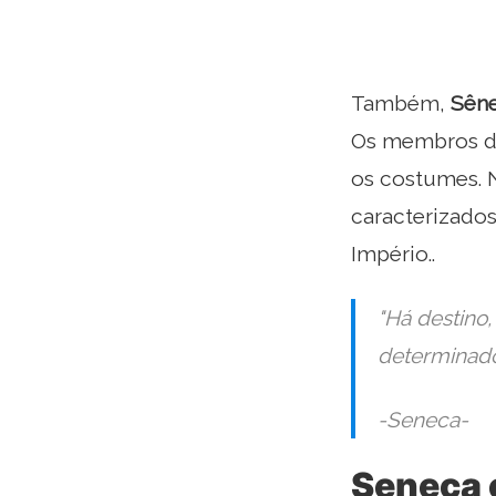
Também,
Sêne
Os membros des
os costumes. 
caracterizado
Império..
"
Há destino, 
determinado
-Seneca-
Seneca 