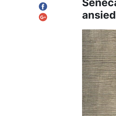
Sêneca
ansie