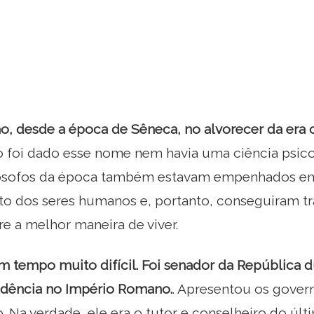
o, desde a época de Sêneca, no alvorecer da era cri
o foi dado esse nome nem havia uma ciência psic
ilósofos da época também estavam empenhados em 
 dos seres humanos e, portanto, conseguiram tr
re a melhor maneira de viver.
m tempo muito difícil. Foi senador da República 
cadência no Império Romano.
. Apresentou os govern
. Na verdade, ele era o tutor e conselheiro do últ