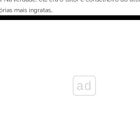
ias mais ingratas..
ad