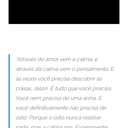
ad
"Através do amor vem a calma, e
através da calma vem o pensamento. E
às vezes você precisa descobrir as
coisas, Jason. É tudo que você precisa.
Você nem precisa de uma arma. E
você definitivamente não precisa de
ódio. Porque o ódio nunca resolve
nada, mas a calma sim. Experimente