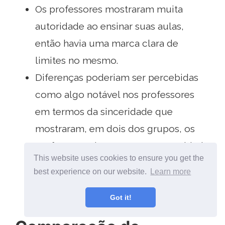
Os professores mostraram muita
autoridade ao ensinar suas aulas,
então havia uma marca clara de
limites no mesmo.
Diferenças poderiam ser percebidas
como algo notável nos professores
em termos da sinceridade que
mostraram, em dois dos grupos, os
professores demonstraram veracidade
This website uses cookies to ensure you get the
ao dar sua aula, enquanto no grupo 1
best experience on our website.
Learn more
o professor mostrou pouca
veracidade ao ensinar seu assunto..
Got it!