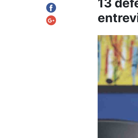
13 def
entrev