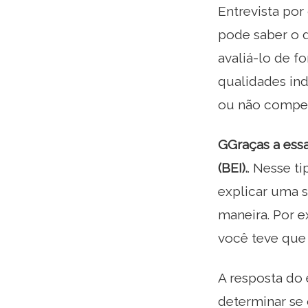
Entrevista por
pode saber o 
avaliá-lo de f
qualidades ind
ou não competê
G
Graças a ess
(BEI).
. Nesse t
explicar uma 
maneira. Por 
você teve que
A resposta do 
determinar se