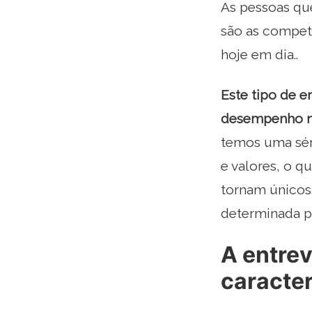
As pessoas qu
são as compet
hoje em dia..
Este tipo de e
desempenho no
temos uma séri
e valores, o 
tornam únicos
determinada p
A entrev
caracter