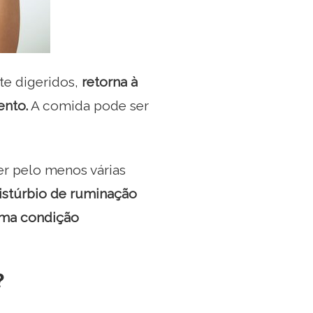
e digeridos,
retorna à
ento.
A comida pode ser
er pelo menos várias
istúrbio de ruminação
uma condição
?