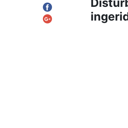
Distúr
ingeri