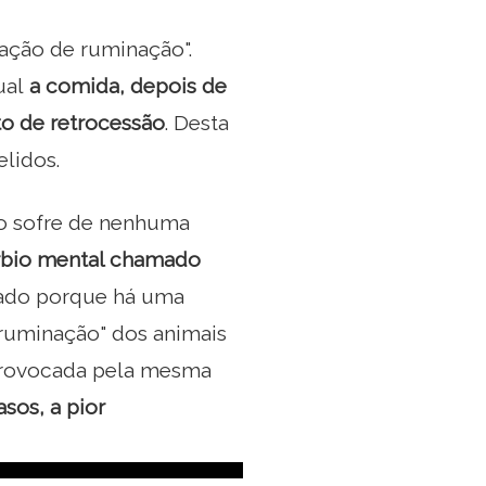
ação de ruminação".
ual
a comida, depois de
o de retrocessão
. Desta
lidos.
ão sofre de nenhuma
rbio mental chamado
mado porque há uma
"ruminação" dos animais
 provocada pela mesma
sos, a pior