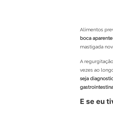
Alimentos pre
boca aparente
mastigada nov
A regurgitaçã
vezes ao long
seja diagnost
gastrointestin
E se eu t