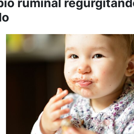
bio ruminal regurgitand
do