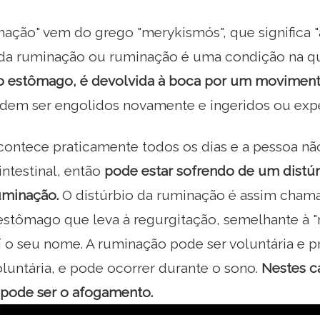
ação" vem do grego "merykismós", que significa "
 da ruminação ou ruminação é uma condição na q
 estômago, é devolvida à boca por um moviment
odem ser engolidos novamente e ingeridos ou expe
contece praticamente todos os dias e a pessoa n
ntestinal, então
pode estar sofrendo de um distú
ruminação.
O distúrbio da ruminação é assim cha
estômago que leva à regurgitação, semelhante à 
aí o seu nome. A ruminação pode ser voluntária e
luntária, e pode ocorrer durante o sono.
Nestes ca
pode ser o afogamento.