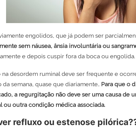
viamente engolidos, que já podem ser parcialment
mente sem náusea, ânsia involuntária ou sangram
amente e depois cuspir fora da boca ou engolida.
o na desordem ruminal deve ser frequente e ocorr
o da semana, quase que diariamente..
Para que o d
icado, a regurgitação não deve ser uma causa de 
al ou outra condição médica associada.
iver refluxo ou estenose pilórica?