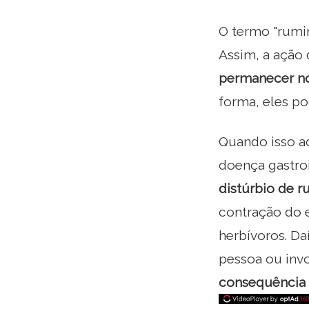
O termo "rumin
Assim, a ação
permanecer no
forma, eles p
Quando isso a
doença gastroi
distúrbio de 
contração do 
herbívoros. D
pessoa ou invo
consequência 