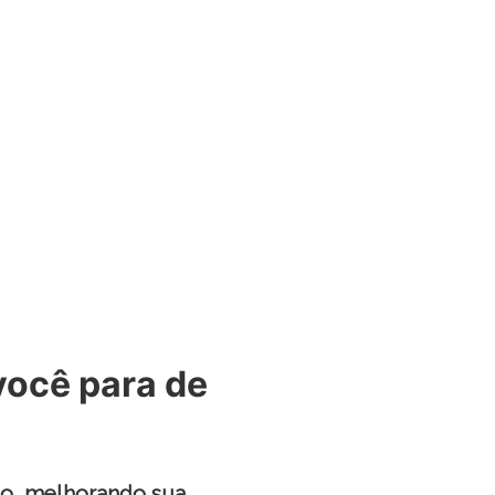
você para de
po, melhorando sua