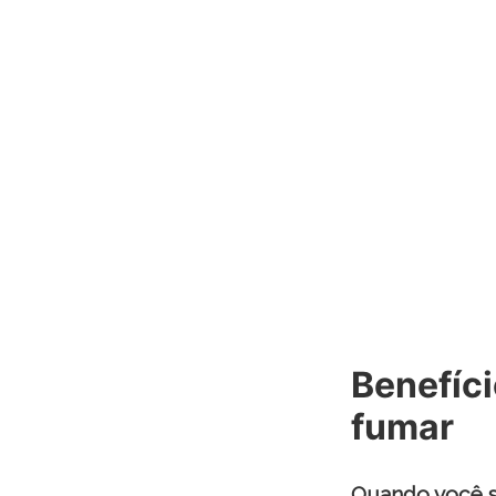
Benefíci
fumar
Quando você s