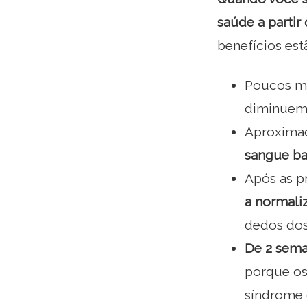
saúde a partir
benefícios es
Poucos mi
diminuem,
Aproximad
sangue b
Após as p
a normaliz
dedos dos
De 2 sema
porque os
síndrome 