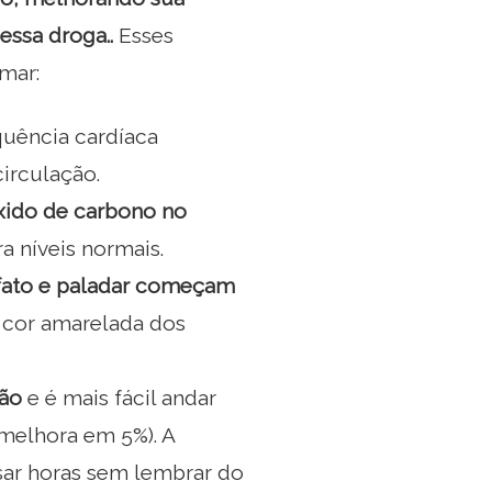
essa droga..
Esses
mar:
quência cardíaca
irculação.
xido de carbono no
a níveis normais.
lfato e paladar começam
 cor amarelada dos
ção
e é mais fácil andar
melhora em 5%). A
sar horas sem lembrar do