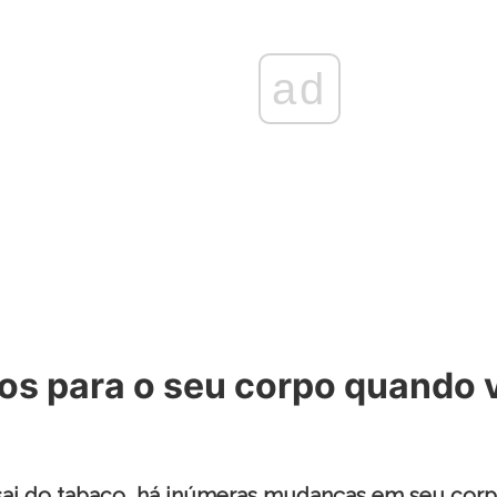
ad
os para o seu corpo quando 
ai do tabaco, há inúmeras mudanças em seu cor