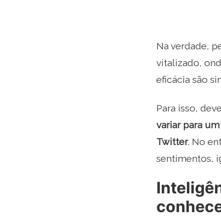
Na verdade, p
vitalizado, on
eficácia são s
Para isso, dev
variar para u
Twitter
. No en
sentimentos, i
Inteligê
conhec