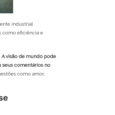
nte industrial
s como eficiência e
,
A visão de mundo pode
u seus comentários no
questões como amor,
se