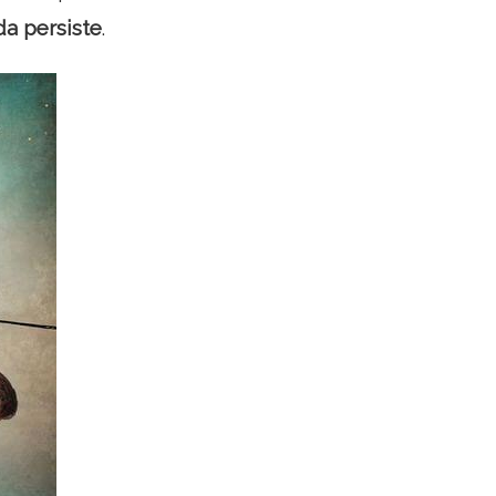
a persiste
.