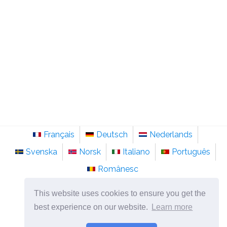
Français
Deutsch
Nederlands
Svenska
Norsk
Italiano
Português
Românesc
©
2026
pt.sainte-anastasie.org
This website uses cookies to ensure you get the
Psicologia, filosofia e pensamento sobre a vida.
best experience on our website.
Learn more