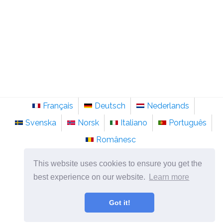
Français
Deutsch
Nederlands
Svenska
Norsk
Italiano
Português
Românesc
©
2026
pt.sainte-anastasie.org
This website uses cookies to ensure you get the
Psicologia, filosofia e pensamento sobre a vida.
best experience on our website.
Learn more
Got it!