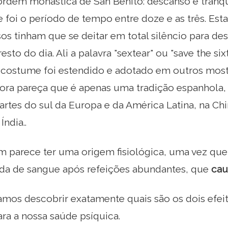
ordem monástica de San Benito: descanso e tranqu
e foi o período de tempo entre doze e as três. Esta
sos tinham que se deitar em total silêncio para de
esto do dia. Ali a palavra "sextear" ou "save the s
 costume foi estendido e adotado em outros most
ora pareça que é apenas uma tradição espanhola,
rtes do sul da Europa e da América Latina, na Chi
Índia..
m parece ter uma origem fisiológica, uma vez qu
eda de sangue após refeições abundantes, que
cau
mos descobrir exatamente quais são os dois efeito
ra a nossa saúde psíquica.