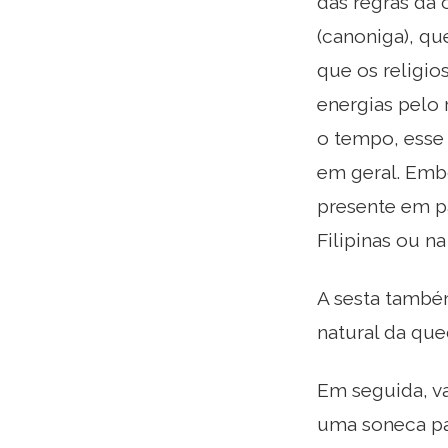
das regras da 
(canoniga), qu
que os religio
energias pelo r
o tempo, esse
em geral. Emb
presente em pa
Filipinas ou na 
A sesta també
natural da qu
Em seguida, va
uma soneca pa