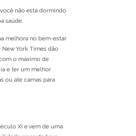
e você não está dormindo
oa saúde.
a melhora no bem-estar
e New York Times dão
io com o máximo de
gia e ter um melhor
as ou até camas para
 século XI e vem de uma