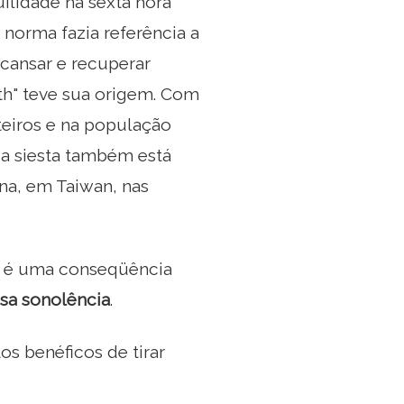
ilidade na sexta hora
 norma fazia referência a
scansar e recuperar
ixth" teve sua origem. Com
eiros e na população
 a siesta também está
na, em Taiwan, nas
e é uma conseqüência
sa sonolência
.
s benéficos de tirar