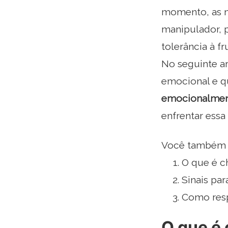
momento, as n
manipulador, 
tolerância à f
No seguinte a
emocional e q
emocionalmen
enfrentar essa
Você também p
O que é 
Sinais pa
Como resp
O que é