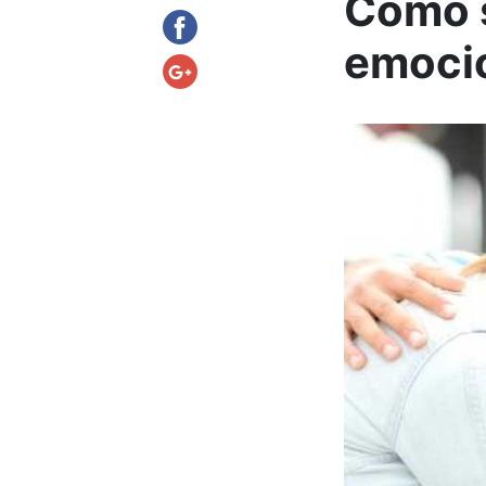
Como s
emoci