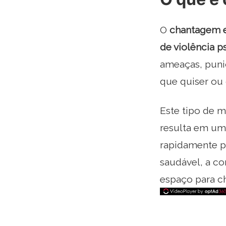
O
chantagem 
de violência p
ameaças, puniç
que quiser ou
Este tipo de m
resulta em u
rapidamente p
saudável, a co
espaço para c