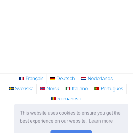
Français
Deutsch
Nederlands
Svenska
Norsk
Italiano
Português
Românesc
©
2026
pt.sainte-anastasie.org
This website uses cookies to ensure you get the
Psicologia, filosofia e pensamento sobre a vida.
best experience on our website.
Learn more