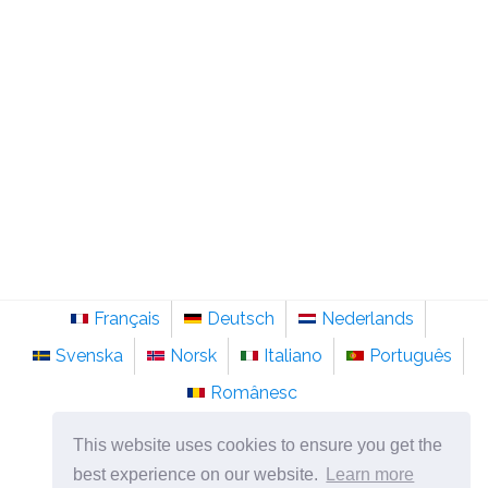
Français
Deutsch
Nederlands
Svenska
Norsk
Italiano
Português
Românesc
©
2026
pt.sainte-anastasie.org
This website uses cookies to ensure you get the
Psicologia, filosofia e pensamento sobre a vida.
best experience on our website.
Learn more