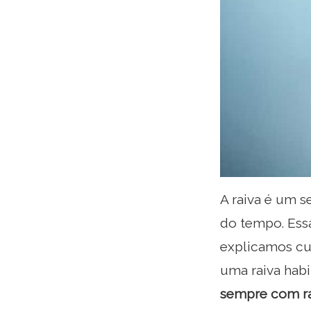
A raiva é um s
do tempo. Essa
explicamos cu
uma raiva hab
sempre com rai