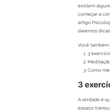
existem algun
começar a cont
artigo Psicolo
daremos dicas 
Você também p
3 exercíci
Meditação
Como medi
3 exercí
A verdade é q
espaço tranqu