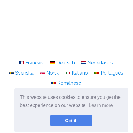
Français
Deutsch
Nederlands
Svenska
Norsk
Italiano
Português
Românesc
©
2026
pt.sainte-anastasie.org
This website uses cookies to ensure you get the
Psicologia, filosofia e pensamento sobre a vida.
best experience on our website.
Learn more
Got it!