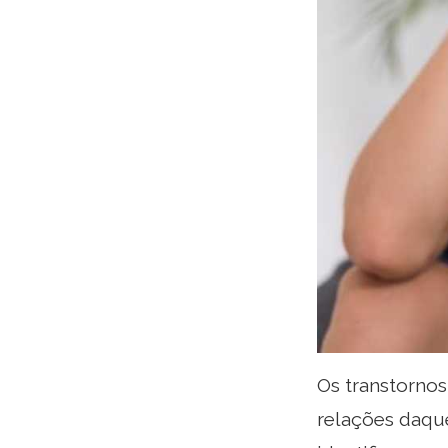
Os transtorno
relações daque