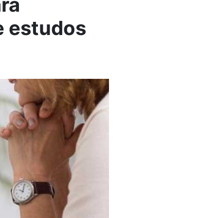
ara
e estudos