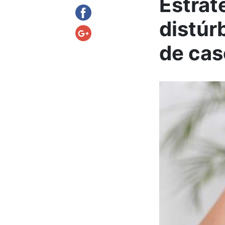
Estrat
distúr
de cas