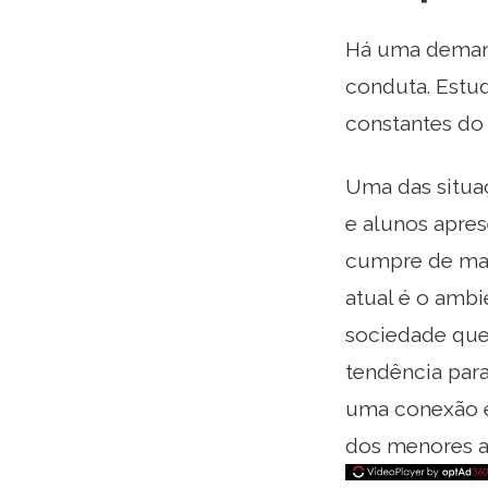
Há uma demand
conduta. Estud
constantes do 
Uma das situa
e alunos apr
cumpre de mane
atual é o amb
sociedade que
tendência para
uma conexão e
dos menores ap