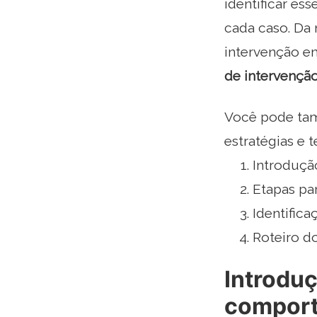
identificar es
cada caso. Da
intervenção e
de intervençã
Você pode tam
estratégias e t
Introduçã
Etapas pa
Identific
Roteiro d
Introduç
comport