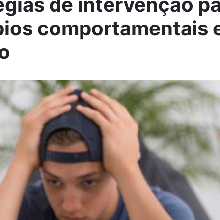
égias de intervenção p
bios comportamentais 
o