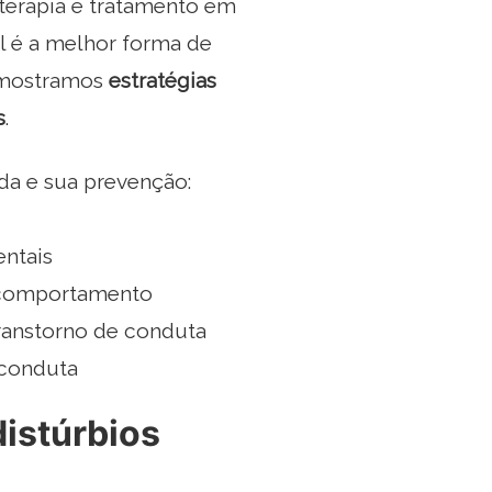
 terapia e tratamento em
l é a melhor forma de
s mostramos
estratégias
s
.
a e sua prevenção:
ntais
e comportamento
transtorno de conduta
 conduta
distúrbios