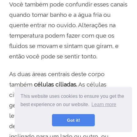
Você também pode confundir esses canais
quando tomar banho e a água fria ou
quente entrar no ouvido. Alterações na
temperatura podem fazer com que os
fluidos se movam e sintam que giram, e
então você pode se sentir tonto.
As duas áreas centrais deste corpo
também
células ciliadas.
As células
ciliadas são incrustadas em caroços
This website uses cookies to ensure you get the
best experience on our website.
Learn more
gelatinosos chamados máculas, que os
levarão em uma direção ou outra,
Got it!
dependendo se você está virado para cima,
inclinado para um lado ou outro, ou