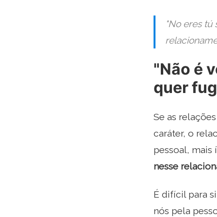
"No eres tú 
relacioname
"Não é v
quer fug
Se as relações
caráter, o rel
pessoal, mais 
nesse relacio
É difícil para
nós pela pess