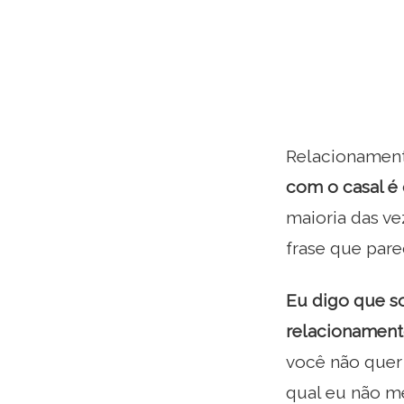
Relacionamen
com o casal é
maioria das ve
frase que pare
Eu digo que so
relacionament
você não quer
qual eu não me