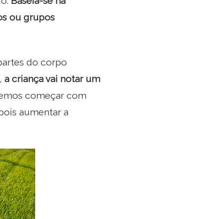
do.
Baseia-se na
os ou grupos
partes do corpo
,
a criança vai notar um
Podemos começar com
pois aumentar a