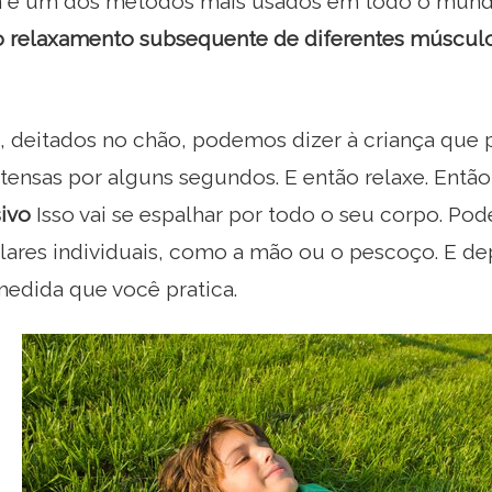
 é um dos métodos mais usados ​​em todo o mun
o relaxamento subsequente de diferentes múscul
 deitados no chão, podemos dizer à criança que 
 tensas por alguns segundos. E então relaxe. Então
sivo
Isso vai se espalhar por todo o seu corpo. 
ares individuais, como a mão ou o pescoço. E de
medida que você pratica.