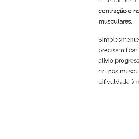
O de Jacobson
contração e n
musculares.
Simplesmente,
precisam ficar
alívio progres
grupos muscul
dificuldade à 