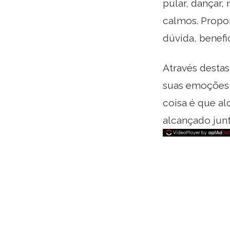
pular, dançar,
calmos. Propo
dúvida, benefic
Através destas
suas emoções 
coisa é que al
alcançado jun