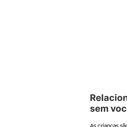
Relacion
sem voc
As crianças s