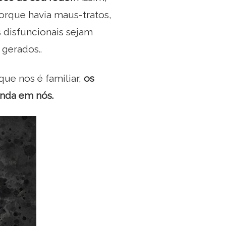
orque havia maus-tratos,
 disfuncionais sejam
 gerados..
ue nos é familiar,
os
nda em nós.