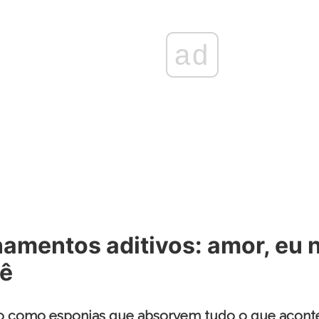
ad
amentos aditivos: amor, eu 
ê
ão como esponjas que absorvem tudo o que acont