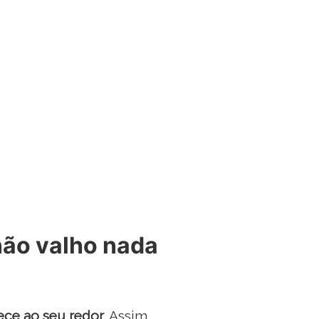
não valho nada
ece ao seu redor
. Assim,