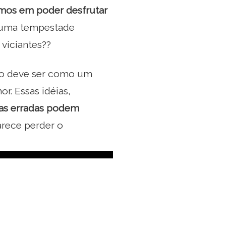
mos em poder desfrutar
 uma tempestade
viciantes??
to deve ser como um
r. Essas idéias,
as erradas podem
arece perder o