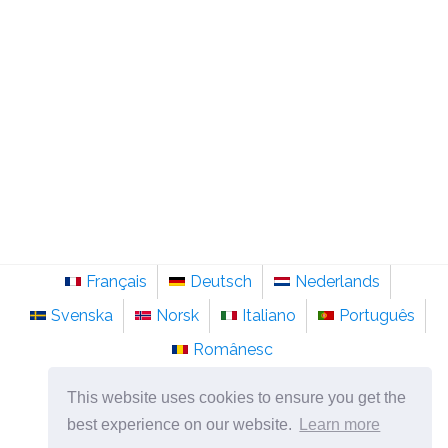
Français
Deutsch
Nederlands
Svenska
Norsk
Italiano
Português
Românesc
©
2026
pt.sainte-anastasie.org
This website uses cookies to ensure you get the
Psicologia, filosofia e pensamento sobre a vida.
best experience on our website.
Learn more