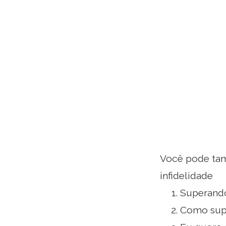
Você pode tam
infidelidade
Superando
Como supe