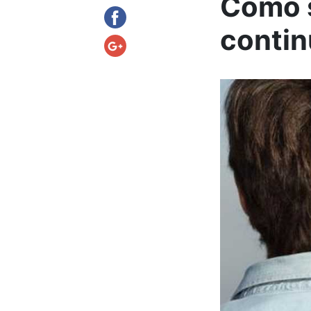
Como s
contin