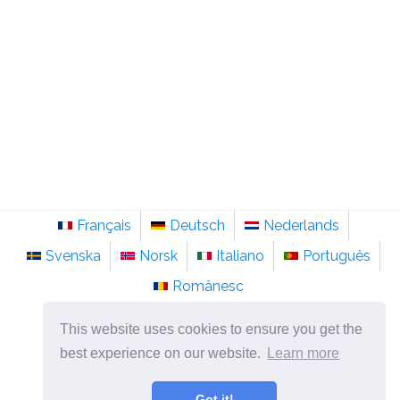
Français
Deutsch
Nederlands
Svenska
Norsk
Italiano
Português
Românesc
©
2026
pt.sainte-anastasie.org
This website uses cookies to ensure you get the
Psicologia, filosofia e pensamento sobre a vida.
best experience on our website.
Learn more
Got it!