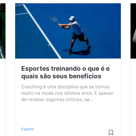
Esportes treinando o que é e
quais são seus benefícios
Coaching é uma disciplina que se tornou
muito na moda nos últimos anos. E apesar
de receber algumas críticas, se...
Esporte