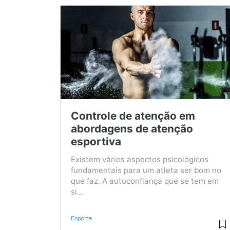
Controle de atenção em
abordagens de atenção
esportiva
Existem vários aspectos psicológicos
fundamentais para um atleta ser bom no
que faz. A autoconfiança que se tem em
si...
Esporte