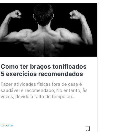
Como ter braços tonificados
5 exercícios recomendados
Fazer atividades físicas fora de casa é
saudável e recomendado; No entanto, às
vezes, devido à falta de tempo ou...
Esporte